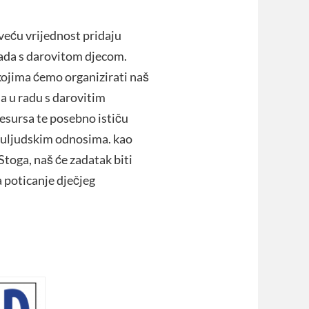
jveću vrijednost pridaju
ada s darovitom djecom.
kojima ćemo organizirati naš
da u radu s darovitim
resursa te posebno ističu
đuljudskim odnosima. kao
Stoga, naš će zadatak biti
za poticanje dječjeg