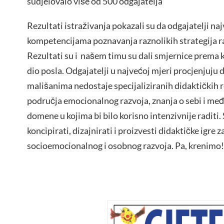
sudjelovalo više od 500 odgajatelja
Rezultati istraživanja pokazali su da odgajatelji na
kompetencijama poznavanja raznolikih strategija r
Rezultati su i našem timu su dali smjernice prema 
dio posla. Odgajatelji u najvećoj mjeri procjenjuju 
mališanima nedostaje specijaliziranih didaktičkih 
područja emocionalnog razvoja, znanja o sebi i me
domene u kojima bi bilo korisno intenzivnije raditi. 
koncipirati, dizajnirati i proizvesti didaktičke igre 
socioemocionalnog i osobnog razvoja. Pa, krenimo!