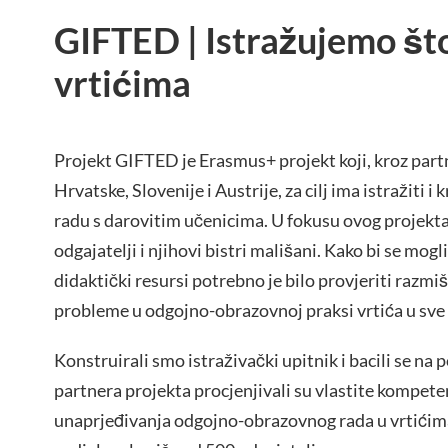
GIFTED | Istražujemo št
vrtićima
Projekt GIFTED je Erasmus+ projekt koji, kroz partn
Hrvatske, Slovenije i Austrije, za cilj ima istražiti 
radu s darovitim učenicima. U fokusu ovog projekta
odgajatelji i njihovi bistri mališani. Kako bi se mogli
didaktički resursi potrebno je bilo provjeriti razmišl
probleme u odgojno-obrazovnoj praksi vrtića u sve 
Konstruirali smo istraživački upitnik i bacili se na p
partnera projekta procjenjivali su vlastite kompete
unaprjeđivanja odgojno-obrazovnog rada u vrtićima.