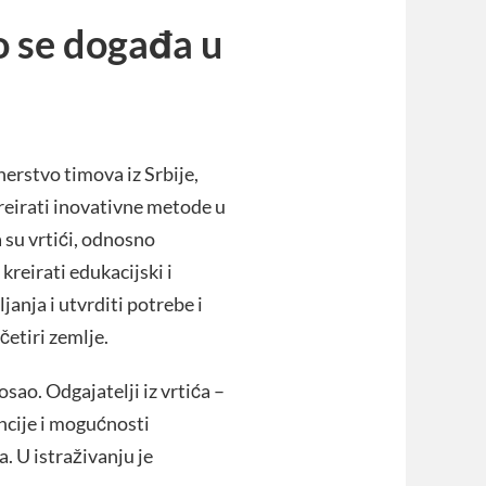
o se događa u
erstvo timova iz Srbije,
i kreirati inovativne metode u
 su vrtići, odnosno
 kreirati edukacijski i
janja i utvrditi potrebe i
četiri zemlje.
osao. Odgajatelji iz vrtića –
ncije i mogućnosti
 U istraživanju je