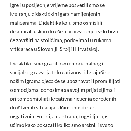
igre i u posljednje vrijeme posvetili smo se
kreiranju didaktičkih igara namijenjenih
mališanima. Didaktika koju smo osmislili i
dizajnirali uskoro kreće u proizvodnju i vrlo brzo
će završiti na stolićima, podovima i u rukama
vrtićaraca u Sloveniji, Srbiji i Hrvatskoj.
Didaktiku smo gradili oko emocionalnog i
socijalnog razvoja te kreativnosti. Igrajući se
našim igrama djeca će se upoznavati i promišljati
o emocijama, odnosima sa svojim prijateljima i
pri tome smišljati kreativna rješenja određenih
društvenih situacija. Učimo nositi se s
negativnim emocijama straha, tuge i ljutnje,
učimo kako pokazati koliko smo sretni, i sve to