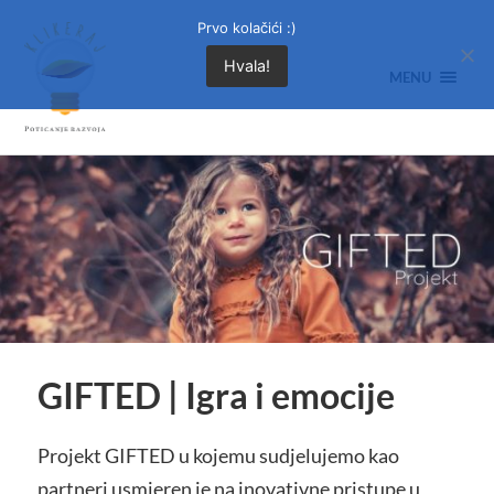
Prvo kolačići :)
Hvala!
MENU
GIFTED | Igra i emocije
Projekt GIFTED u kojemu sudjelujemo kao
partneri usmjeren je na inovativne pristupe u