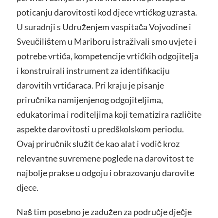
poticanju darovitosti kod djece vrtićkog uzrasta.
U suradnji s Udruženjem vaspitača Vojvodine i
Sveučilištem u Mariboru istraživali smo uvjete i
potrebe vrtića, kompetencije vrtićkih odgojitelja
i konstruirali instrument za identifikaciju
darovitih vrtićaraca. Pri kraju je pisanje
priručnika namijenjenog odgojiteljima,
edukatorima i roditeljima koji tematizira različite
aspekte darovitosti u predškolskom periodu.
Ovaj priručnik služit će kao alat i vodič kroz
relevantne suvremene poglede na darovitost te
najbolje prakse u odgoju i obrazovanju darovite
djece.
Naš tim posebno je zadužen za područje dječje