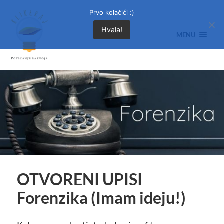
Prvo kolačići :)
Hvala!
MENU
OTVORENI UPISI
Forenzika (Imam ideju!)