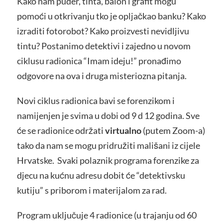
Kako nam puder, tinta, balon i grafit mogu
pomoći u otkrivanju tko je opljačkao banku? Kako
izraditi fotorobot? Kako proizvesti nevidljivu
tintu? Postanimo detektivi i zajedno u novom
ciklusu radionica “Imam ideju!” pronađimo
odgovore na ova i druga misteriozna pitanja.
Novi ciklus radionica bavi se forenzikom i
namijenjen je svima u dobi od 9 d 12 godina. Sve
će se radionice održati
virtualno
(putem Zoom-a)
tako da nam se mogu pridružiti mališani iz cijele
Hrvatske. Svaki polaznik programa forenzike za
djecu na kućnu adresu dobit će “detektivsku
kutiju” s priborom i materijalom za rad.
Program uključuje 4 radionice (u trajanju od 60