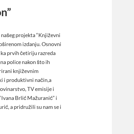
on”
 našeg projekta “Književni
proširenom izdanju. Osnovni
ika prvih četiriju razreda
 na police nakon što ih
rirani književnim
i i produktivni način,a
novinarstvo, TV emisije i
 “Ivana Brlić Mažuranić” i
ć, a pridružili su nam se i