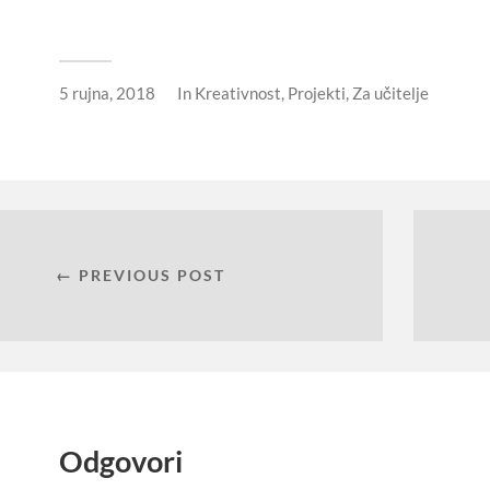
5 rujna, 2018
In
Kreativnost
,
Projekti
,
Za učitelje
← PREVIOUS POST
Odgovori