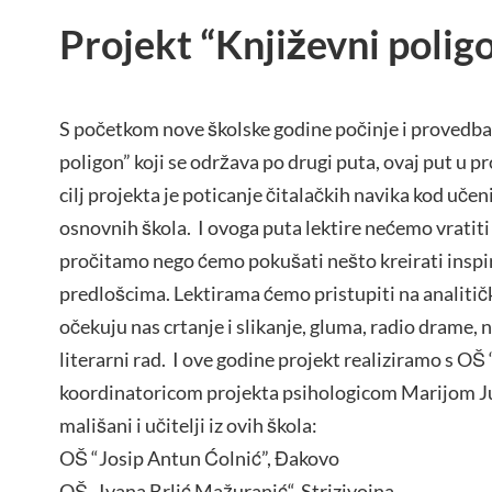
Projekt “Književni polig
S početkom nove školske godine počinje i provedba
poligon” koji se održava po drugi puta, ovaj put u 
cilj projekta je poticanje čitalačkih navika kod učen
osnovnih škola. I ovoga puta lektire nećemo vratiti
pročitamo nego ćemo pokušati nešto kreirati inspi
predlošcima. Lektirama ćemo pristupiti na analitičk
očekuju nas crtanje i slikanje, gluma, radio drame, 
literarni rad. I ove godine projekt realiziramo s OŠ
koordinatoricom projekta psihologicom Marijom Juri
mališani i učitelji iz ovih škola:
OŠ “Josip Antun Ćolnić”, Đakovo
OŠ „Ivana Brlić Mažuranić“, Strizivojna