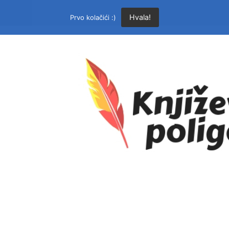
Hvala!
Prvo kolačići :)