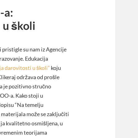
-a:
 u školi
 pristigle su nam iz Agencije
brazovanje. Edukacija
ja darovitosti u školi”
koju
likeraj održava od prošle
a je pozitivno stručno
OO-a. Kako stoji u
opisu “Na temelju
 materijala može se zaključiti
ija kvalitetno osmišljena, u
uvremenim teorijama