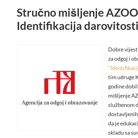
Stručno mišljenje AZOO
Identifikacija darovitosti
Dobre vijesti
za odgoj i o
“Identifikaci
tim udruge K
godine dobil
mišljenje AZ
službenom d
dostavljenih
da je edukac
skladu sa s