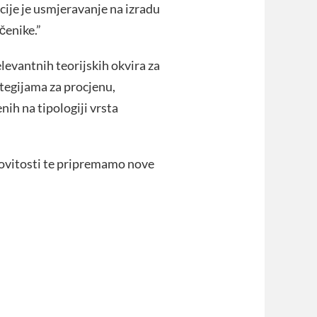
cije je usmjeravanje na izradu
čenike.”
levantnih teorijskih okvira za
ategijama za procjenu,
ih na tipologiji vrsta
rovitosti te pripremamo nove