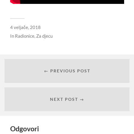
4 veljače, 2018
In
Radionice
,
Za djecu
← PREVIOUS POST
NEXT POST →
Odgovori