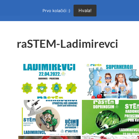
Hvala!
Prvo kolačići :)
raSTEM-Ladimirevci