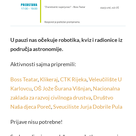
U pauzi nas očekuje robotika, kviz i radionice iz
područja astronomije.
Aktivnosti sajma pripremili:
Boss Teatar
,
Klikeraj
,
CTK Rijeka
,
Veleučilište U
Karlovcu
,
OŠ Jože Šurana Višnjan
,
Nacionalna
zaklada za razvoj civilnoga drustva
,
Društvo
Naša djeca Poreč
,
Sveuciliste Jurja Dobrile Pula
Prijave nisu potrebne!