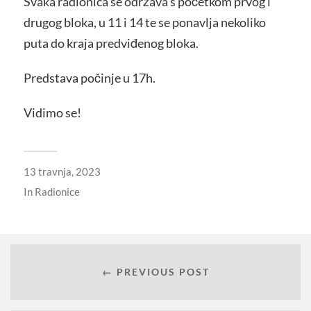
Svaka radionica se održava s početkom prvog i
drugog bloka, u 11 i 14 te se ponavlja nekoliko
puta do kraja predviđenog bloka.
Predstava počinje u 17h.
Vidimo se!
13 travnja, 2023
In
Radionice
← PREVIOUS POST