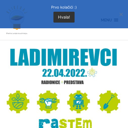
Prvo kolačići :)
Hvala!
MENU