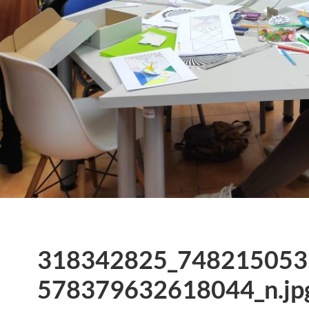
318342825_748215053
578379632618044_n.jp