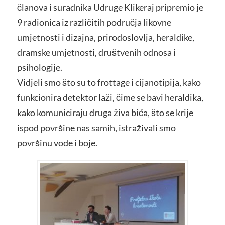
članova i suradnika Udruge Klikeraj pripremio je
9 radionica iz različitih područja likovne
umjetnosti i dizajna, prirodoslovlja, heraldike,
dramske umjetnosti, društvenih odnosa i
psihologije.
Vidjeli smo što su to frottage i cijanotipija, kako
funkcionira detektor laži, čime se bavi heraldika,
kako komuniciraju druga živa bića, što se krije
ispod površine nas samih, istraživali smo
površinu vode i boje.