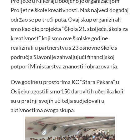
Proljeće u Klikeraju obojeno je organizacijom
Proljetne škole kreativnosti. Naš najveći događaj
održao se po treći puta. Ovaj skup organizirali
smo kao dio projekta “Škola 21. stoljeće, škola za
kreativnost” koji smo ove školske godine
realizirali u partnerstvu s 23 osnovne škole s
područja Slavonije zahvaljujući financijskoj
potpori Ministarstva znanosti i obrazovanja.
Ove godine u prostorima KC “Stara Pekara” u
Osijeku ugostili smo 150 darovitih učenika koji
su u pratnji svojih učitelja sudjelovali u
aktivnostima ovoga skupa.