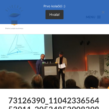
Prvo kolačići :)
Hvala!
MENU
73126390_11042336564