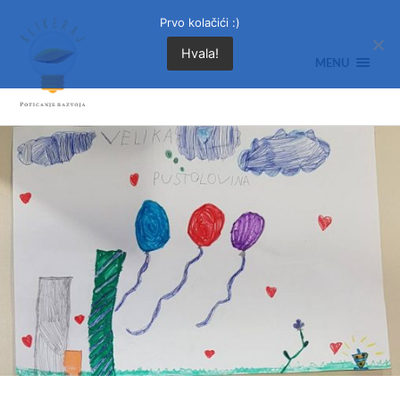
Prvo kolačići :)
Hvala!
MENU