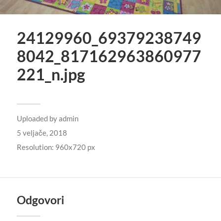
24129960_69379238749
8042_817162963860977
221_n.jpg
Uploaded by
admin
5 veljače, 2018
Resolution: 960x720 px
Odgovori