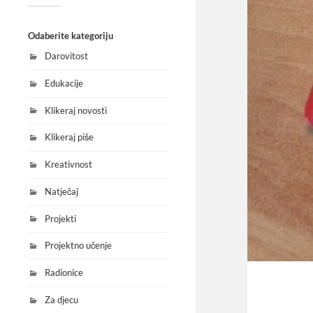
Odaberite kategoriju
Darovitost
Edukacije
Klikeraj novosti
Klikeraj piše
Kreativnost
Natječaj
Projekti
Projektno učenje
Radionice
Za djecu