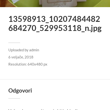
13598913_10207484482
684270_529953118_n.jpg
Uploaded by
admin
6 veljače, 2018
Resolution: 640x480 px
Odgovori